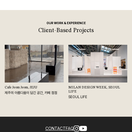
OUR WORK & EXPERIENCE
Client-Based Projects
Cafe Jeom Jeom, JEJU
MILAN DESIGN WEEK, SEOUL
LIFE
제주의 아름다움이 담긴 공간, 카페 점점
SEOUL LIFE
CONTACT
FAQ