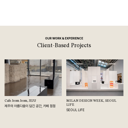
OUR WORK & EXPERIENCE
Client-Based Projects
Cafe Jeom Jeom, JEJU
MILAN DESIGN WEEK, SEOUL
LIFE
제주의 아름다움이 담긴 공간, 카페 점점
SEOUL LIFE