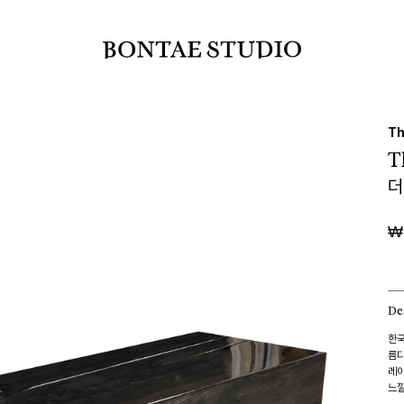
Th
T
더
₩
De
한국
름다
레이
느낄